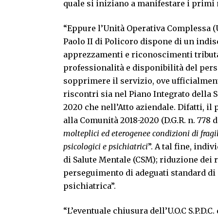
quale si iniziano a manifestare i primi
“Eppure l’Unità Operativa Complessa (U.O
Paolo II di Policoro dispone di un indi
apprezzamenti e riconoscimenti tributat
professionalità e disponibilità del per
sopprimere il servizio, ove ufficialment
riscontri sia nel Piano Integrato della 
2020 che nell’Atto aziendale. Difatti, il
alla Comunità 2018-2020 (D.G.R. n. 778 de
molteplici ed eterogenee condizioni di fragil
psicologici e psichiatrici
”. A tal fine, indi
di Salute Mentale (CSM); riduzione dei r
perseguimento di adeguati standard di 
psichiatrica”.
“L’eventuale chiusura dell’U.O.C S.P.D.C.