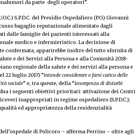
 malumori da parte degli operatori”.
.C.) S.P.D.C. del Presidio Ospedaliero (P.O.) Giovanni
scusso bagaglio reputazionale alimentato dagli
i dalle famiglie dei pazienti interessati alla
sonale medico e infermieristico. La decisione di
e confermata, apparirebbe inoltre del tutto sfornita di
Salute e dei Servizi alla Persona e alla Comunità 2018-
 piano regionale della salute e dei servizi alla persona e
l 22 luglio 2017) “
intende considerare e farsi carico delle
ità sociale
” e, tra queste, della “i
nsorgenza di disturbi
vidua i seguenti obiettivi prioritari: attivazione dei Centri
icoveri inappropriati in regime ospedaliero (S.P.D.C.);
qualità ed appropriatezza della residenzialità
 dell’ospedale di Policoro – afferma Perrino – oltre agli