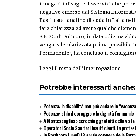
innegabili disagi e disservizi che potreb
negativo emerso dal Sistema Informativ
Basilicata fanalino di coda in Italia nell
fare chiarezza ed avere qualche element
S.P.D.C. di Policoro, in data odierna a
venga calendarizzata prima possibile 
Permanente”, ha concluso il consiglier
Leggi il testo dell’interrogazione
Potrebbe interessarti anche:
Potenza: la disabilità non può andare in “vacanz
Potenza: sfila il coraggio e la dignità femminile
A Montescaglioso screening gratuiti della vista 
Operatori Socio Sanitari insufficienti, la protes
In Basilicata lunedì 13 aprile sciopero delle Far