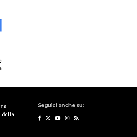
e
a
Seguici anche su:
una
 della