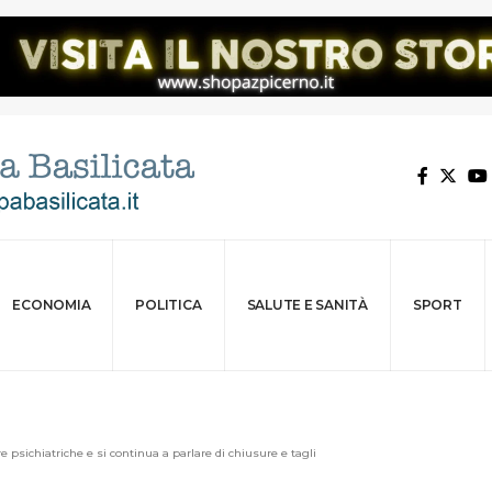
ECONOMIA
POLITICA
SALUTE E SANITÀ
SPORT
re psichiatriche e si continua a parlare di chiusure e tagli