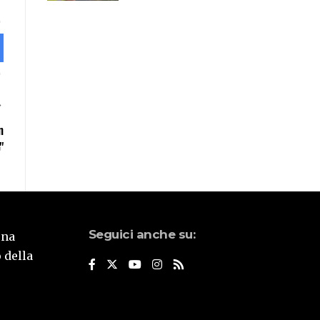
n
"
Seguici anche su:
una
 della