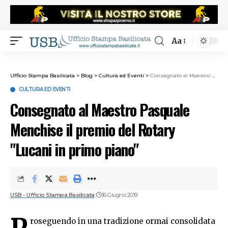
Aa
Ufficio Stampa Basilicata
>
Blog
>
Cultura ed Eventi
>
Consegnato al Maestro Pasquale Menchise il premio del Rotary "Lucani in primo piano"
CULTURA ED EVENTI
Consegnato al Maestro Pasquale
Menchise il premio del Rotary
"Lucani in primo piano"
USB - Ufficio Stampa Basilicata
16 Giugno 2019
P
roseguendo in una tradizione ormai consolidata