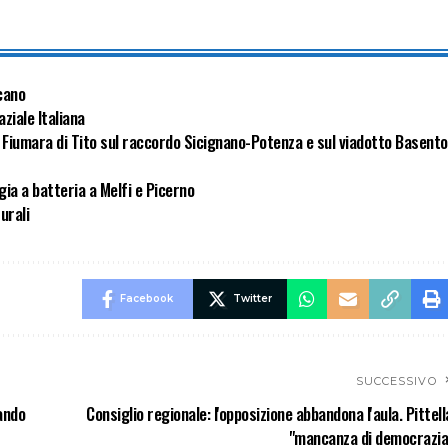
ucano
aziale Italiana
o Fiumara di Tito sul raccordo Sicignano-Potenza e sul viadotto Basento
gia a batteria a Melfi e Picerno
turali
Facebook
Twitter
SUCCESSIVO
ando
Consiglio regionale: l'opposizione abbandona l'aula. Pittell
"mancanza di democrazia