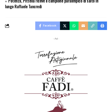
Potenza, Pittella riceve il campione paralimpico di salto in
lungo Raffaele Tancredi
Facebook
- Ad -