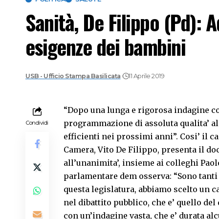
Sanità, De Filippo (Pd): A
esigenze dei bambini
USB - Ufficio Stampa Basilicata
11 Aprile 2019
“Dopo una lunga e rigorosa indagine 
programmazione di assoluta qualita’ al 
Condividi
efficienti nei prossimi anni”. Cosi’ il
Camera, Vito De Filippo, presenta il d
all’unanimita’, insieme ai colleghi Paolo
parlamentare dem osserva: “Sono tanti 
questa legislatura, abbiamo scelto un 
nel dibattito pubblico, che e’ quello del
con un’indagine vasta, che e’ durata alc