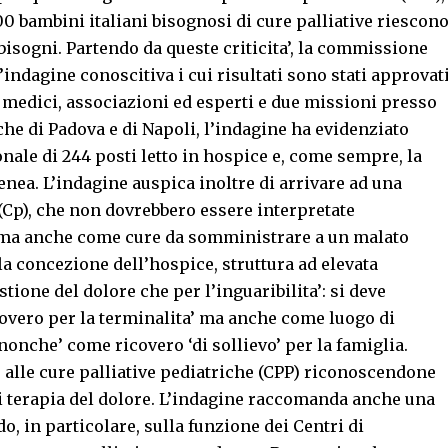
000 bambini italiani bisognosi di cure palliative riescon
bisogni. Partendo da queste criticita’, la commissione
’indagine conoscitiva i cui risultati sono stati approvat
a medici, associazioni ed esperti e due missioni presso
che di Padova e di Napoli, l’indagine ha evidenziato
onale di 244 posti letto in hospice e, come sempre, la
ea. L’indagine auspica inoltre di arrivare ad una
(Cp), che non dovrebbero essere interpretate
, ma anche come cure da somministrare a un malato
la concezione dell’hospice, struttura ad elevata
tione del dolore che per l’inguaribilita’: si deve
overo per la terminalita’ ma anche come luogo di
 nonche’ come ricovero ‘di sollievo’ per la famiglia.
e alle cure palliative pediatriche (CPP) riconoscendone
 di terapia del dolore. L’indagine raccomanda anche una
, in particolare, sulla funzione dei Centri di