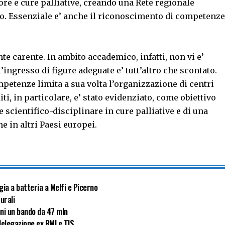
ore e cure palliative, creando una Rete regionale
co. Essenziale e’ anche il riconoscimento di competenze
te carente. In ambito accademico, infatti, non vi e’
ingresso di figure adeguate e’ tutt’altro che scontato.
petenze limita a sua volta l’organizzazione di centri
iti, in particolare, e’ stato evidenziato, come obiettivo
e scientifico-disciplinare in cure palliative e di una
e in altri Paesi europei.
gia a batteria a Melfi e Picerno
turali
uni un bando da 47 mln
delegazione ex RMI e TIS