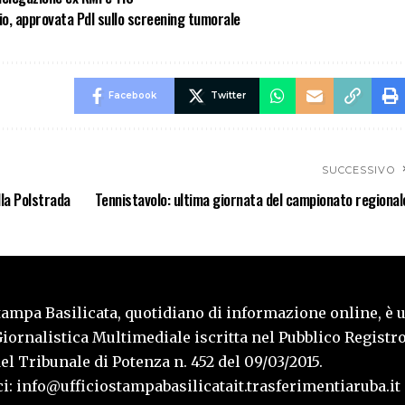
cio, approvata Pdl sullo screening tumorale
Facebook
Twitter
SUCCESSIVO
la Polstrada
Tennistavolo: ultima giornata del campionato regional
tampa Basilicata, quotidiano di informazione online, è 
iornalistica Multimediale iscritta nel Pubblico Registro
l Tribunale di Potenza n. 452 del 09/03/2015.
i: info@ufficiostampabasilicatait.trasferimentiaruba.it