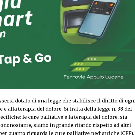
ssersi dotato di una legge che stabilisce il diritto di ogn
 e alla terapia del dolore. Si tratta della legge n. 38 del
cifiche: le cure palliative e la terapia del dolore, sia
iononostante, siamo in grande ritardo rispetto ad altri
er quanto riguarda le cure palliative pediatriche (CPP),