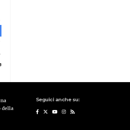
e
Seguici anche su:
una
 della