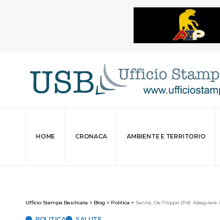
HOME
CRONACA
AMBIENTE E TERRITORIO
Ufficio Stampa Basilicata
>
Blog
>
Politica
>
Sanità, De Filippo (Pd): Adeguare 
POLITICA
SALUTE