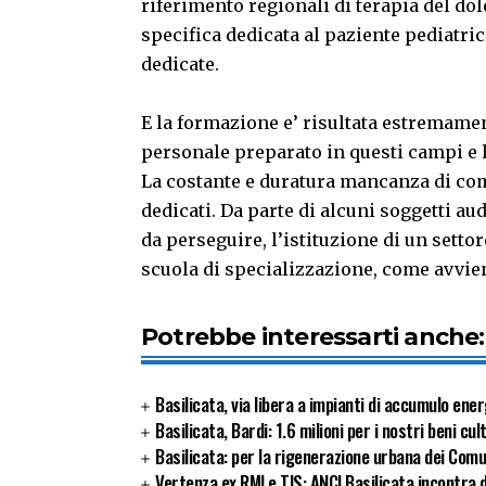
riferimento regionali di terapia del dol
specifica dedicata al paziente pediatri
dedicate.
E la formazione e’ risultata estremamen
personale preparato in questi campi e l’
La costante e duratura mancanza di com
dedicati. Da parte di alcuni soggetti aud
da perseguire, l’istituzione di un settor
scuola di specializzazione, come avvien
Potrebbe interessarti anche:
Basilicata, via libera a impianti di accumulo ener
Basilicata, Bardi: 1.6 milioni per i nostri beni cul
Basilicata: per la rigenerazione urbana dei Com
Vertenza ex RMI e TIS: ANCI Basilicata incontra 