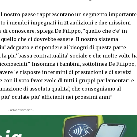
 nel nostro paese rappresentano un segmento importante
isto i membri impegnati in 21 audizioni e due missioni
i conoscere, spiega De Filippo, “quello che c’e’ in
e quello che ci dovrebbe essere. Il nostro sistema
u’ adeguato e rispondere ai bisogni di questa parte
 la piu’ bassa contrattualita’ sociale e che molte volte h
riconosciuti”. Insomma i bambini, sottolinea De Filippo,
vere le risposte in termini di prestazioni e di servizi
 con il voto favorevole di tutti i gruppi parlamentari e
azione di assoluta qualita’, che consegniamo al
piu’ oculate piu’ efficienti nei prossimi anni”
- Advertisement -