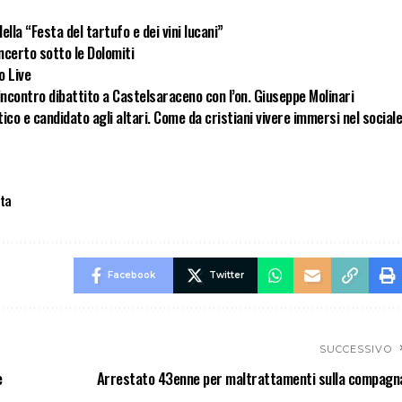
lla “Festa del tartufo e dei vini lucani”
ncerto sotto le Dolomiti
o Live
incontro dibattito a Castelsaraceno con l’on. Giuseppe Molinari
co e candidato agli altari. Come da cristiani vivere immersi nel social
ita
Facebook
Twitter
SUCCESSIVO
e
Arrestato 43enne per maltrattamenti sulla compagn