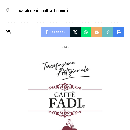
carabinieri
,
maltrattamenti
Tag
Facebook
- Ad -