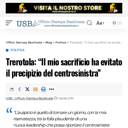
Aa
Ufficio Stampa Basilicata
>
Blog
>
Politica
>
Trerotola: “Il mio sacrificio ha evitato il precipizio del centrosinistra”
POLITICA
Trerotola: “Il mio sacrificio ha evitato
il precipizio del centrosinistra”
USB - Ufficio Stampa Basilicata
1 Aprile 2019
“L’auspicio è quello di tornare un giorno, con la mia
riservatezza, tra la folla plaudente di una
nuova leadership che possa riportare il centrosinistra