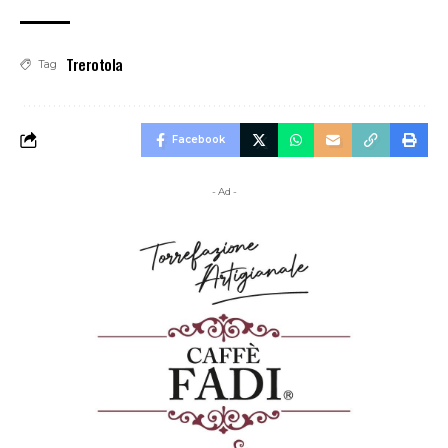
Trerotola
Tag
Facebook
- Ad -