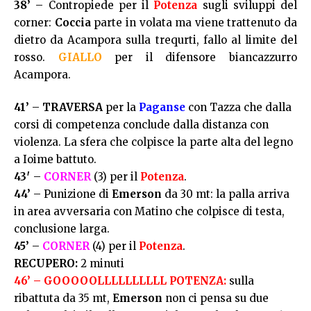
38’
– Contropiede per il
Potenza
sugli sviluppi del
corner:
Coccia
parte in volata ma viene trattenuto da
dietro da Acampora sulla trequrti, fallo al limite del
rosso.
GIALLO
per il difensore biancazzurro
Acampora.
41’
–
TRAVERSA
per la
Paganse
con Tazza che dalla
corsi di competenza conclude dalla distanza con
violenza. La sfera che colpisce la parte alta del legno
a Ioime battuto.
43′
–
CORNER
(3) per il
Potenza
.
44’
– Punizione di
Emerson
da 30 mt: la palla arriva
in area avversaria con Matino che colpisce di testa,
conclusione larga.
45’
–
CORNER
(4) per il
Potenza
.
RECUPERO:
2 minuti
46’ –
GOOOOOLLLLLLLLLL POTENZA:
sulla
ribattuta da 35 mt,
Emerson
non ci pensa su due