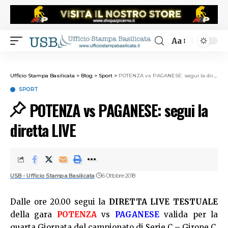
Aa
Ufficio Stampa Basilicata
>
Blog
>
Sport
>
POTENZA vs PAGANESE: segui la diretta LIVE
SPORT
POTENZA vs PAGANESE: segui la
diretta LIVE
USB - Ufficio Stampa Basilicata
6 Ottobre 2018
Dalle ore 20.00 segui la
DIRETTA LIVE TESTUALE
della gara
POTENZA
vs
PAGANESE
valida per la
quarta Giornata del campionato di Serie C – Girone C.