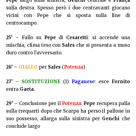
Pepe
largo sulla sinistra,
Genchi
centrale e
França
sulla destra. Spesso però i due centravanti giocano
vicini con Pepe che si sposta sulla line di
centrocampo.
25’
– Fallo su
Pepe
di
Cesaretti
: si accende una
mischia, clima teso con
Sales
che si presenta a muso
duro contro l’avversario.
26’
–
GIALLO
per
Sales
(
Potenza
)
27’
–
SOSTITUZIONE
(1)
Paganese
: esce
Fornito
entra
Gaeta
.
29’
– Conclusione per il
Potenza
:
Pepe
recupera palla
sulla trequarti dopo che Scarpa ha perso il pallone in
suo possesso, allarga sulla sinistra per
Genchi
che
conclude largo