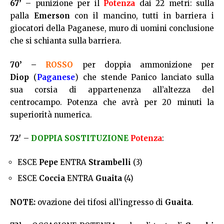
67’
– punizione per il
Potenza
dai 22 metri: sulla
palla
Emerson
con il mancino, tutti in barriera i
giocatori della Paganese, muro di uomini conclusione
che si schianta sulla barriera.
70’ –
ROSSO
per doppia ammonizione per
Diop
(
Paganese
) che stende Panico lanciato sulla
sua corsia di appartenenza all’altezza del
centrocampo. Potenza che avrà per 20 minuti la
superiorità numerica.
72′
–
DOPPIA SOSTITUZIONE
Potenza
:
ESCE
Pepe
ENTRA
Strambelli
(3)
ESCE
Coccia
ENTRA
Guaita
(4)
NOTE:
ovazione dei tifosi all’ingresso di
Guaita
.