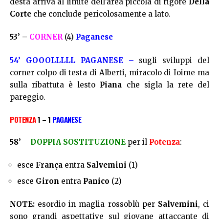
desta arriva al limite dell’area piccola di rigore
Della
Corte
che conclude pericolosamente a lato.
53’ –
CORNER
(4)
Paganese
54’ GOOOLLLLL PAGANESE –
sugli sviluppi del
corner colpo di testa di Alberti, miracolo di Ioime ma
sulla ribattuta è lesto
Piana
che sigla la rete del
pareggio.
POTENZA
1 – 1
PAGANESE
58’
–
DOPPIA SOSTITUZIONE
per il
Potenza
:
esce
França
entra
Salvemini
(1)
esce
Giron
entra
Panico
(2)
NOTE:
esordio in maglia rossoblù per
Salvemini
, ci
sono grandi aspettative sul giovane attaccante di