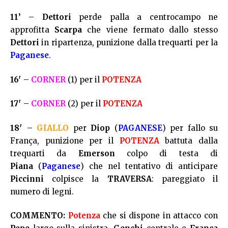
11’
–
Dettori
perde palla a centrocampo ne
approfitta
Scarpa
che viene fermato dallo stesso
Dettori
in ripartenza, punizione dalla trequarti per la
Paganese
.
16′
–
CORNER
(1) per il
POTENZA
17′
–
CORNER
(2) per il
POTENZA
18′
–
GIALLO
per
Diop
(
PAGANESE
) per fallo su
França, punizione per il
POTENZA
battuta dalla
trequarti da
Emerson
colpo di testa di
Piana
(
Paganese
) che nel tentativo di anticipare
Piccinni
colpisce la
TRAVERSA
: pareggiato il
numero di legni.
COMMENTO:
Potenza
che si dispone in attacco con