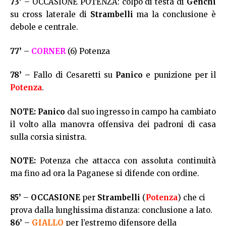
73’
– OCCASIONE POTENZA: colpo di testa di
Genchi
su cross laterale di
Strambelli
ma la conclusione è
debole e centrale.
77’
–
CORNER
(6) Potenza
78’
– Fallo di Cesaretti su
Panico
e punizione per il
Potenza
.
NOTE:
Panico
dal suo ingresso in campo ha cambiato
il volto alla manovra offensiva dei padroni di casa
sulla corsia sinistra.
NOTE:
Potenza che attacca con assoluta continuità
ma fino ad ora la Paganese si difende con ordine.
85’
–
OCCASIONE
per
Strambelli
(
Potenza
) che ci
prova dalla lunghissima distanza: conclusione a lato.
86’
–
GIALLO
per l’estremo difensore della