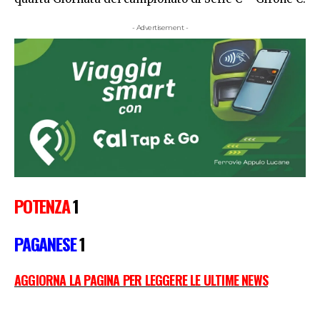
- Advertisement -
POTENZA
1
PAGANESE
1
AGGIORNA LA PAGINA PER LEGGERE LE ULTIME NEWS