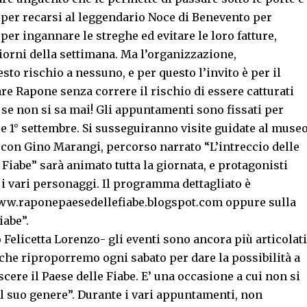
à per recarsi al leggendario Noce di Benevento per
 per ingannare le streghe ed evitare le loro fatture,
 giorni della settimana. Ma l’organizzazione,
to rischio a nessuno, e per questo l’invito è per il
re Rapone senza correre il rischio di essere catturati
 se non si sa mai! Gli appuntamenti sono fissati per
sto e 1° settembre. Si susseguiranno visite guidate al muse
i con Gino Marangi, percorso narrato “L’intreccio delle
e Fiabe” sarà animato tutta la giornata, e protagonisti
i vari personaggi. Il programma dettagliato è
o www.raponepaesedellefiabe.blogspot.com oppure sulla
iabe”.
 Felicetta Lorenzo- gli eventi sono ancora più articolati
t che riproporremo ogni sabato per dare la possibilità a
oscere il Paese delle Fiabe. E’ una occasione a cui non si
l suo genere”. Durante i vari appuntamenti, non