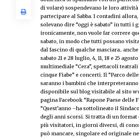
di volare) sospendevano le loro attivit
partecipare al Sabba. I contadini allora,
solevano dire “oggi è sabato” in tutti i
ironicamente, non vuole far correre ques
sabato, in modo che tutti possano visita
dal fascino di qualche masciara.. anche
sabato 21 e 28 luglio, 4, 11, 18 e 25 ago
multimediale “Cera”, spettacoli teatral
cinque Fiabe” e concerti. Il “Parco dell
saranno i bambini che interpreteranno 
disponibile sul blog visitabile al sit
pagina Facebook “Rapone Paese delle F
“Quest’anno –ha sottolineato il Sindaco
degli anni scorsi. Si tratta di un forma
più visitatori, in giorni diversi, di con
può mancare, singolare ed originale ne