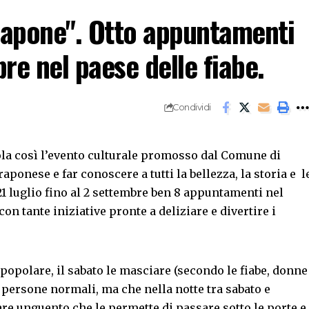
Rapone". Otto appuntamenti
bre nel paese delle fiabe.
Condividi
tola così l’evento culturale promosso dal Comune di
raponese e far conoscere a tutti la bellezza, la storia e l
 21 luglio fino al 2 settembre ben 8 appuntamenti nel
on tante iniziative pronte a deliziare e divertire i
 popolare, il sabato le masciare (secondo le fiabe, donne
o persone normali, ma che nella notte tra sabato e
e unguento che le permette di passare sotto le porte e