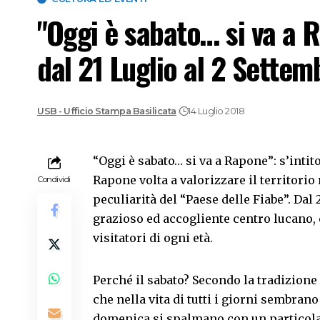
"Oggi è sabato… si va a 
dal 21 Luglio al 2 Settem
USB - Ufficio Stampa Basilicata
14 Luglio 2018
“Oggi è sabato… si va a Rapone”: s’inti
Rapone volta a valorizzare il territorio 
Condividi
peculiarità del “Paese delle Fiabe”. Dal
grazioso ed accogliente centro lucano, c
visitatori di ogni età.
Perché il sabato? Secondo la tradizione
che nella vita di tutti i giorni sembran
domenica si spalmano con un particolar