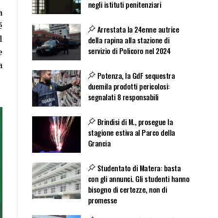
negli istituti penitenziari
a
é
Arrestata la 24enne autrice
l
della rapina alla stazione di
servizio di Policoro nel 2024
e
a
Potenza, la GdF sequestra
duemila prodotti pericolosi:
segnalati 8 responsabili
Brindisi di M., prosegue la
stagione estiva al Parco della
Grancia
Studentato di Matera: basta
con gli annunci. Gli studenti hanno
bisogno di certezze, non di
promesse