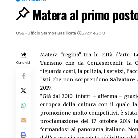
Matera al primo posto 
USB - Ufficio Stampa Basilicata
12 Aprile 2018
Matera “regina” tra le città d’arte. 
Turismo che da Confesercenti: la Ci
Condividi
riguarda costi, la pulizia, i servizi, l’ac
Dati che non sorprendono
Salvatore
2019.
“Già dal 2010, infatti – afferma – graz
europea della cultura con il quale la
promozione molto competitivi, è stata r
proclamazione del 17 ottobre 2014 l
fermandosi al panorama italiano. Non 
dall’estero sia cresciuta addirittura de