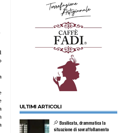
l
o
a
e
e
ULTIMI ARTICOLI
a
n
Basilicata, drammatica la
a
situazione di sovraffollamento