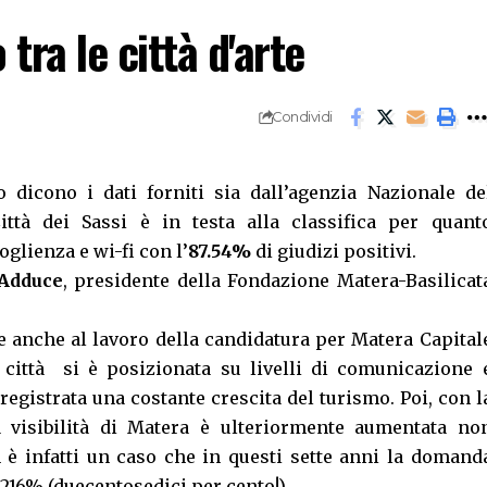
tra le città d'arte
Condividi
Lo dicono i dati forniti sia dall’agenzia Nazionale de
ttà dei Sassi è in testa alla classifica per quant
coglienza e wi-fi con l’
87.54%
di giudizi positivi.
 Adduce
, presidente della Fondazione Matera-Basilicat
ie anche al lavoro della candidatura per Matera Capital
 città si è posizionata su livelli di comunicazione 
egistrata una costante crescita del turismo. Poi, con l
a visibilità di Matera è ulteriormente aumentata no
è infatti un caso che in questi sette anni la domand
l 216% (duecentosedici per cento!).