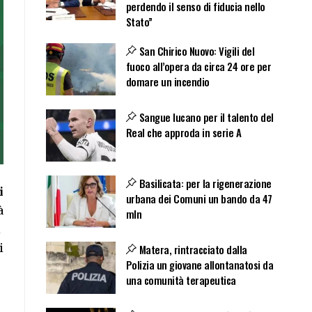
perdendo il senso di fiducia nello
Stato”
San Chirico Nuovo: Vigili del
fuoco all’opera da circa 24 ore per
domare un incendio
Sangue lucano per il talento del
Real che approda in serie A
Basilicata: per la rigenerazione
i
urbana dei Comuni un bando da 47
à
mln
i
i
Matera, rintracciato dalla
Polizia un giovane allontanatosi da
una comunità terapeutica