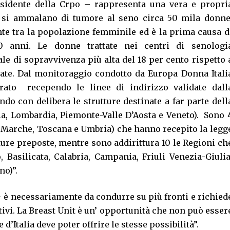
esidente della Crpo – rappresenta una vera e propri
no si ammalano di tumore al seno circa 50 mila donne
nte tra la popolazione femminile ed è la prima causa d
anni. Le donne trattate nei centri di senologi
e di sopravvivenza più alta del 18 per cento rispetto 
zzate. Dal monitoraggio condotto da Europa Donna Itali
rato recependo le linee di indirizzo validate dall
do con delibera le strutture destinate a far parte dell
ia, Lombardia, Piemonte-Valle D’Aosta e Veneto). Sono 
, Marche, Toscana e Umbria) che hanno recepito la legg
ure preposte, mentre sono addirittura 10 le Regioni ch
 Basilicata, Calabria, Campania, Friuli Venezia-Giulia
no)”.
– è necessariamente da condurre su più fronti e richied
tivi. La Breast Unit è un’ opportunità che non può esser
’Italia deve poter offrire le stesse possibilità”.