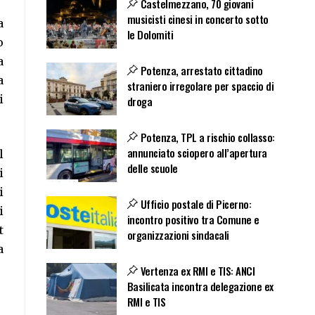
Castelmezzano, 70 giovani
musicisti cinesi in concerto sotto
a
le Dolomiti
o
a
Potenza, arrestato cittadino
a
straniero irregolare per spaccio di
i
droga
Potenza, TPL a rischio collasso:
annunciato sciopero all’apertura
l
delle scuole
i
i
Ufficio postale di Picerno:
i
incontro positivo tra Comune e
t
organizzazioni sindacali
a
Vertenza ex RMI e TIS: ANCI
Basilicata incontra delegazione ex
RMI e TIS