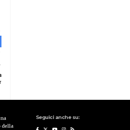
a
r
Seguici anche su:
una
 della