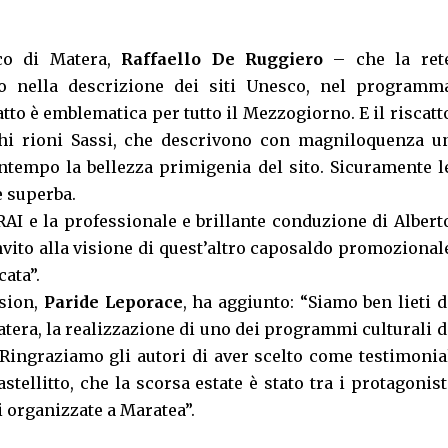
aco di Matera,
Raffaello De Ruggiero
– che la ret
o nella descrizione dei siti Unesco, nel programm
atto è emblematica per tutto il Mezzogiorno. E il riscatt
chi rioni Sassi, che descrivono con magniloquenza u
contempo la bellezza primigenia del sito. Sicuramente l
 superba.
 RAI e la professionale e brillante conduzione di Albert
nvito alla visione di quest’altro caposaldo promozional
cata”.
ssion,
Paride Leporace
, ha aggiunto: “Siamo ben lieti d
tera, la realizzazione di uno dei programmi culturali d
 Ringraziamo gli autori di aver scelto come testimonia
stellitto, che la scorsa estate è stato tra i protagonist
 organizzate a Maratea”.