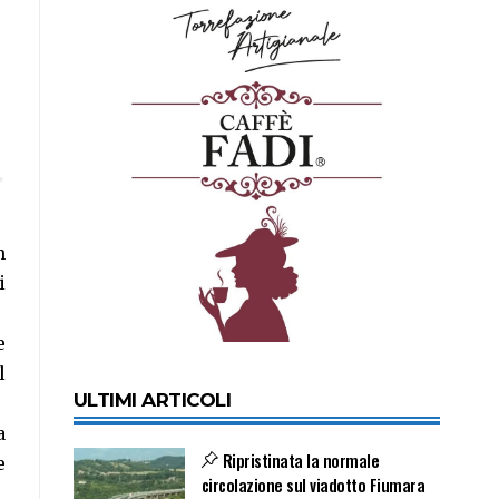
n
i
e
l
ULTIMI ARTICOLI
a
Ripristinata la normale
e
circolazione sul viadotto Fiumara