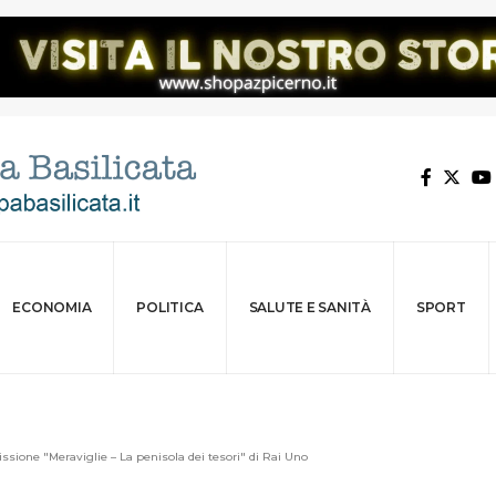
ECONOMIA
POLITICA
SALUTE E SANITÀ
SPORT
ssione "Meraviglie – La penisola dei tesori" di Rai Uno