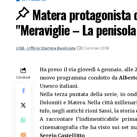
Matera protagonista d
"Meraviglie – La penisola
USB - Ufficio Stampa Basilicata
12 Gennaio 2018
Ha preso il via giovedì 4 gennaio, alle 
nuovo programma condotto da
Albert
Condividi
Unesco italiani.
Nella terza puntata della serie, in o
Dolomiti e Matera. Nella città millenari
tufo, negli antichi rioni Sassi, la stori
A raccontare l’indimenticabile prim
cinematografia che ha visto sui set m
Sergio Castellitto
.