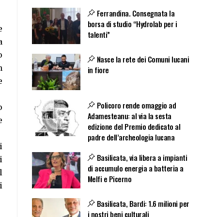
Ferrandina. Consegnata la
borsa di studio “Hydrolab per i
e
talenti”
a
o
Nasce la rete dei Comuni lucani
n
in fiore
e
Policoro rende omaggio ad
o
Adamesteanu: al via la sesta
e
edizione del Premio dedicato al
padre dell’archeologia lucana
i
Basilicata, via libera a impianti
i
di accumulo energia a batteria a
l
Melfi e Picerno
i
Basilicata, Bardi: 1.6 milioni per
i nostri beni culturali