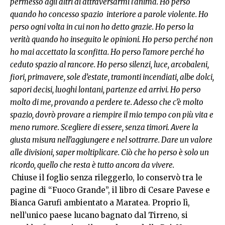
permesso agli altri di attraversarmi l’anima. Ho perso
quando ho concesso spazio interiore a parole violente. Ho
perso ogni volta in cui non ho detto grazie. Ho perso la
verità quando ho inseguito le opinioni. Ho perso perché non
ho mai accettato la sconfitta. Ho perso l’amore perché ho
ceduto spazio al rancore. Ho perso silenzi, luce, arcobaleni,
fiori, primavere, sole d’estate, tramonti incendiati, albe dolci,
sapori decisi, luoghi lontani, partenze ed arrivi. Ho perso
molto di me, provando a perdere te. Adesso che c’è molto
spazio, dovrò provare a riempire il mio tempo con più vita e
meno rumore. Scegliere di essere, senza timori. Avere la
giusta misura nell’aggiungere e nel sottrarre. Dare un valore
alle divisioni, saper moltiplicare. Ciò che ho perso è solo un
ricordo, quello che resta è tutto ancora da vivere.
Chiuse il foglio senza rileggerlo, lo conservò tra le
pagine di “Fuoco Grande”, il libro di Cesare Pavese e
Bianca Garufi ambientato a Maratea. Proprio lì,
nell’unico paese lucano bagnato dal Tirreno, si