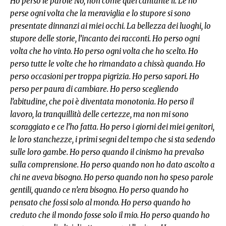
Ho perso le parole No, non come quel cantante lì. Le ho
perse ogni volta che la meraviglia e lo stupore si sono
presentate dinnanzi ai miei occhi. La bellezza dei luoghi, lo
stupore delle storie, l’incanto dei racconti. Ho perso ogni
volta che ho vinto. Ho perso ogni volta che ho scelto. Ho
perso tutte le volte che ho rimandato a chissà quando. Ho
perso occasioni per troppa pigrizia. Ho perso sapori. Ho
perso per paura di cambiare. Ho perso scegliendo
l’abitudine, che poi è diventata monotonia. Ho perso il
lavoro, la tranquillità delle certezze, ma non mi sono
scoraggiato e ce l’ho fatta. Ho perso i giorni dei miei genitori,
le loro stanchezze, i primi segni del tempo che si sta sedendo
sulle loro gambe. Ho perso quando il cinismo ha prevalso
sulla comprensione. Ho perso quando non ho dato ascolto a
chi ne aveva bisogno. Ho perso quando non ho speso parole
gentili, quando ce n’era bisogno. Ho perso quando ho
pensato che fossi solo al mondo. Ho perso quando ho
creduto che il mondo fosse solo il mio. Ho perso quando ho