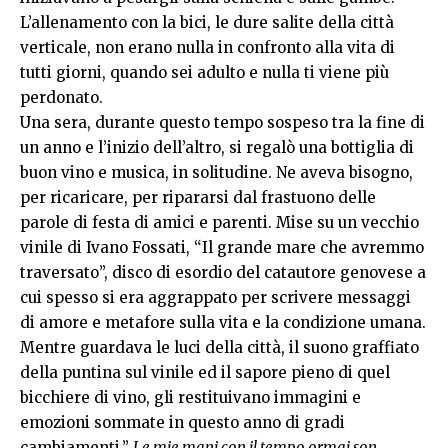
L’allenamento con la bici, le dure salite della città
verticale, non erano nulla in confronto alla vita di
tutti giorni, quando sei adulto e nulla ti viene più
perdonato.
Una sera, durante questo tempo sospeso tra la fine di
un anno e l’inizio dell’altro, si regalò una bottiglia di
buon vino e musica, in solitudine. Ne aveva bisogno,
per ricaricare, per ripararsi dal frastuono delle
parole di festa di amici e parenti. Mise su un vecchio
vinile di Ivano Fossati, “Il grande mare che avremmo
traversato”, disco di esordio del catautore genovese a
cui spesso si era aggrappato per scrivere messaggi
di amore e metafore sulla vita e la condizione umana.
Mentre guardava le luci della città, il suono graffiato
della puntina sul vinile ed il sapore pieno di quel
bicchiere di vino, gli restituivano immagini e
emozioni sommate in questo anno di gradi
cambiamenti.”
Le mie mani con il tempo ormai son