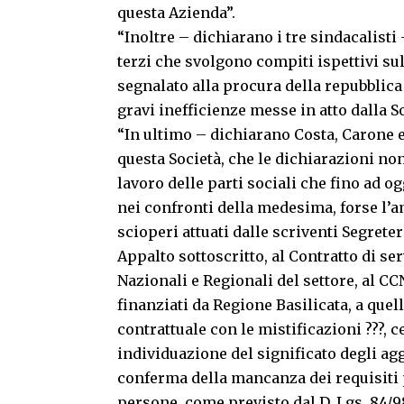
questa Azienda”.
“Inoltre – dichiarano i tre sindacalisti 
terzi che svolgono compiti ispettivi sul
segnalato alla procura della repubblica 
gravi inefficienze messe in atto dalla S
“In ultimo – dichiarano Costa, Carone 
questa Società, che le dichiarazioni non 
lavoro delle parti sociali che fino ad
nei confronti della medesima, forse l’a
scioperi attuati dalle scriventi Segrete
Appalto sottoscritto, al Contratto di ser
Nazionali e Regionali del settore, al CCN
finanziati da Regione Basilicata, a quel
contrattuale con le mistificazioni ???, 
individuazione del significato degli agge
conferma della mancanza dei requisiti 
persone, come previsto dal D. Lgs. 84/98