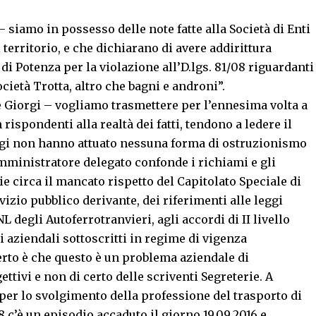
– siamo in possesso delle note fatte alla Società di Enti
 territorio, e che dichiarano di avere addirittura
di Potenza per la violazione all’D.lgs. 81/08 riguardanti
ocietà Trotta, altro che bagni e androni”.
e Giorgi – vogliamo trasmettere per l’ennesima volta a
rispondenti alla realtà dei fatti, tendono a ledere il
 oggi non hanno attuato nessuna forma di ostruzionismo
mministratore delegato confonde i richiami e gli
rie circa il mancato rispetto del Capitolato Speciale di
vizio pubblico derivante, dei riferimenti alle leggi
L degli Autoferrotranvieri, agli accordi di II livello
li aziendali sottoscritti in regime di vigenza
certo è che questo è un problema aziendale di
ttivi e non di certo delle scriventi Segreterie. A
per lo svolgimento della professione del trasporto di
 c’è un episodio accaduto il giorno 19.09.2016 e