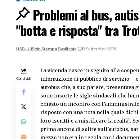
Problemi al bus, autis
"botta e risposta" tra Tro
USB - Ufficio Stampa Basilicata
19 Settembre 2016
La vicenda nasce in seguito alla sospen
interruzione di pubblico di servizio – ch
Condividi
autobus che, a suo parere, presentava g
sono insorte le sigle sindacali che han
chiesto un incontro con l’amministrato
risposto con una nota nella quale dichi
loro iscritti e a mistificare la realtà”. S
prima ancora di salire sull’autobus, sa
mezzo non era in regola con i document