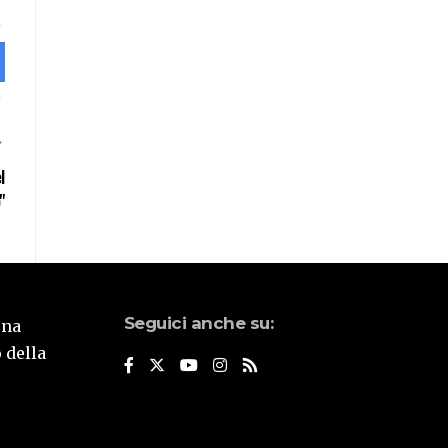
l
"
Seguici anche su:
una
 della