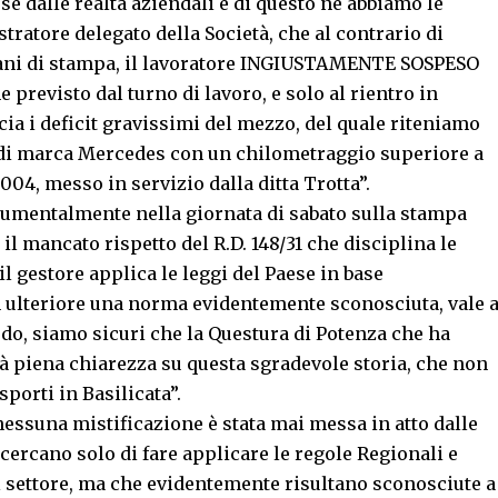
e dalle realtà aziendali e di questo ne abbiamo le
stratore delegato della Società, che al contrario di
gani di stampa, il lavoratore INGIUSTAMENTE SOSPESO
e previsto dal turno di lavoro, e solo al rientro in
cia i deficit gravissimi del mezzo, del quale riteniamo
di marca Mercedes con un chilometraggio superiore a
04, messo in servizio dalla ditta Trotta”.
rumentalmente nella giornata di sabato sulla stampa
il mancato rispetto del R.D. 148/31 che disciplina le
il gestore applica le leggi del Paese in base
 ulteriore una norma evidentemente sconosciuta, vale 
ardo, siamo sicuri che la Questura di Potenza che ha
rà piena chiarezza su questa sgradevole storia, che non
sporti in Basilicata”.
essuna mistificazione è stata mai messa in atto dalle
cercano solo di fare applicare le regole Regionali e
 settore, ma che evidentemente risultano sconosciute a