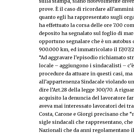
sulla stampa, siano notevolmente divers
prove. È il caso di ricordare all’ammini
quanto egli ha rappresentato sugli or
ha effettuato la corsa delle ore 7.00 com
deposito ha segnalato sul foglio di mar
opportuno segnalare che è un autobus 
900.000 km, ed immatricolato il 17/07/20
“Ad aggravare l’episodio richiamato st
locale – aggiungono i sindacalisti – c’è 
procedure da attuare in questi casi, ma 
all’appartenenza Sindacale violando un
dire l’Art.28 della legge 300/70. A rigu
acquisito la denuncia del lavoratore fa
aveva mai interessato lavoratori dei tra
Costa, Carone e Giorgi precisano che “n
sigle sindacali che rappresentano, che 
Nazionali che da anni regolamentano il