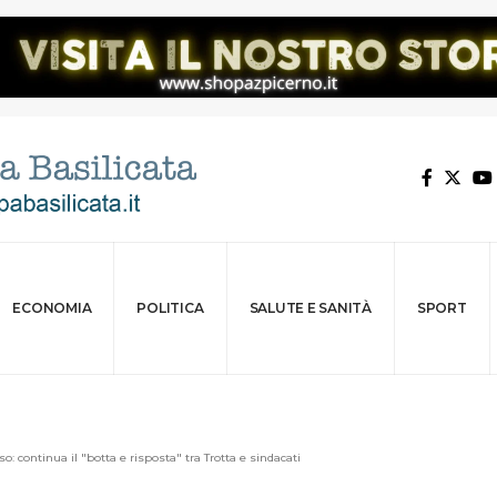
ECONOMIA
POLITICA
SALUTE E SANITÀ
SPORT
: continua il "botta e risposta" tra Trotta e sindacati