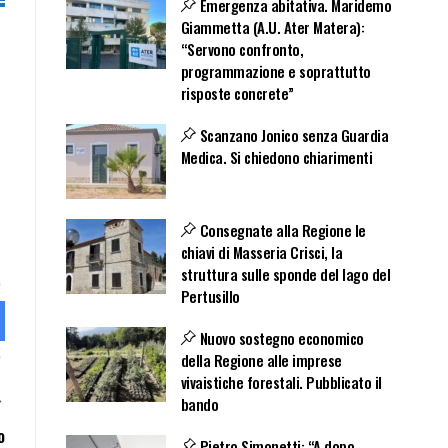
Emergenza abitativa. Maridemo
Giammetta (A.U. Ater Matera):
“Servono confronto,
programmazione e soprattutto
risposte concrete”
Scanzano Jonico senza Guardia
Medica. Si chiedono chiarimenti
Consegnate alla Regione le
chiavi di Masseria Crisci, la
struttura sulle sponde del lago del
Pertusillo
Nuovo sostegno economico
della Regione alle imprese
vivaistiche forestali. Pubblicato il
bando
o
Pietro Simonetti: “A dopo