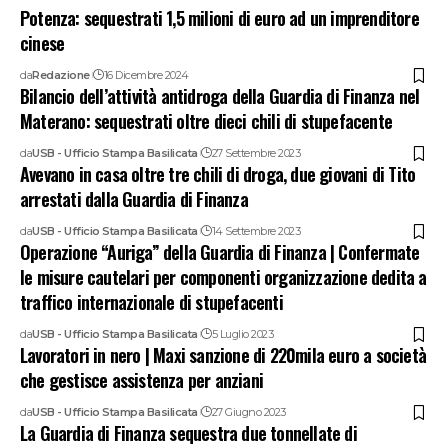
Potenza: sequestrati 1,5 milioni di euro ad un imprenditore
cinese
da
Redazione
16 Dicembre 2024
Bilancio dell’attività antidroga della Guardia di Finanza nel
Materano: sequestrati oltre dieci chili di stupefacente
da
USB - Ufficio Stampa Basilicata
27 Settembre 2023
Avevano in casa oltre tre chili di droga, due giovani di Tito
arrestati dalla Guardia di Finanza
da
USB - Ufficio Stampa Basilicata
14 Settembre 2023
Operazione “Auriga” della Guardia di Finanza | Confermate
le misure cautelari per componenti organizzazione dedita a
traffico internazionale di stupefacenti
da
USB - Ufficio Stampa Basilicata
5 Luglio 2023
Lavoratori in nero | Maxi sanzione di 220mila euro a società
che gestisce assistenza per anziani
da
USB - Ufficio Stampa Basilicata
27 Giugno 2023
La Guardia di Finanza sequestra due tonnellate di