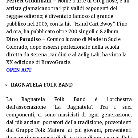
Perfect Giddimani
– Nome d’arte di Greg Rose, è un
artista giamaicano tra i più validi esponenti del
reggae odierno; è diventato famoso al grande
pubblico nel 2005, con la hit “Hand Cart Bwoy”. Fino
ad ora, ha pubblicato oltre 700 singoli e 8 album.
Dino Paradiso
– Comico lucano di Made in Sud e
Colorado, dopo essersi perfezionato nella scuola
diretta da Serena Dandini e al Zelig Lab, ha vinto la
XX edizione di BravoGrazie.
OPEN ACT
RAGNATELA FOLK BAND
La Ragnatela Folk Band è l’orchestra
dell’associazione “La Ragnatela”. Tra i suoi
componenti, ci sono musicisti di ogni generazione,
dai più anziani portatori della tradizione, provenienti
dal Gruppo Folk Matera, ai più giovani, provenienti
da esperienze musicali di matrice diversa e parallela