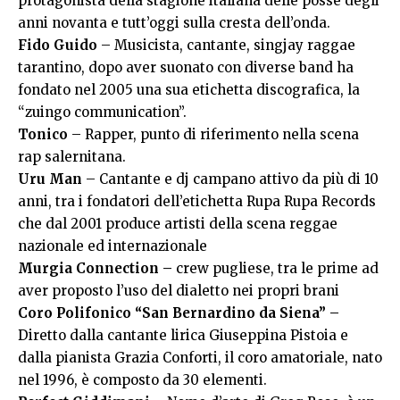
protagonista della stagione italiana delle posse degli
anni novanta e tutt’oggi sulla cresta dell’onda.
Fido Guido
– Musicista, cantante, singjay raggae
tarantino, dopo aver suonato con diverse band ha
fondato nel 2005 una sua etichetta discografica, la
“zuingo communication”.
Tonico
– Rapper, punto di riferimento nella scena
rap salernitana.
Uru Man
– Cantante e dj campano attivo da più di 10
anni, tra i fondatori dell’etichetta Rupa Rupa Records
che dal 2001 produce artisti della scena reggae
nazionale ed internazionale
Murgia Connection –
crew pugliese, tra le prime ad
aver proposto l’uso del dialetto nei propri brani
Coro Polifonico “San Bernardino da Siena” –
Diretto dalla cantante lirica Giuseppina Pistoia e
dalla pianista Grazia Conforti, il coro amatoriale, nato
nel 1996, è composto da 30 elementi.