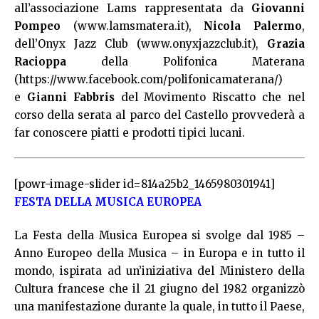
all’associazione Lams rappresentata da
Giovanni
Pompeo
(
www.lamsmatera.it
),
Nicola Palermo
,
dell’Onyx Jazz Club (
www.onyxjazzclub.it
),
Grazia
Racioppa
della Polifonica Materana
(
https://www.facebook.com/polifonicamaterana/
)
e
Gianni Fabbris
del Movimento Riscatto che nel
corso della serata al parco del Castello provvederà a
far conoscere piatti e prodotti tipici lucani.
[powr-image-slider id=814a25b2_1465980301941]
FESTA DELLA MUSICA EUROPEA
La Festa della Musica Europea si svolge dal 1985 –
Anno Europeo della Musica – in Europa e in tutto il
mondo, ispirata ad un’iniziativa del Ministero della
Cultura francese che il 21 giugno del 1982 organizzò
una manifestazione durante la quale, in tutto il Paese,