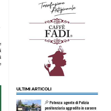
e
i
i
e
ULTIMI ARTICOLI
Potenza: agente di Polizia
penitenziaria aggredito in carcere