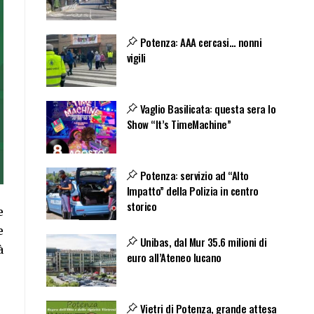
Potenza: AAA cercasi… nonni
vigili
Vaglio Basilicata: questa sera lo
Show “It’s TimeMachine”
Potenza: servizio ad “Alto
Impatto” della Polizia in centro
storico
e
e
Unibas, dal Mur 35.6 milioni di
à
euro all’Ateneo lucano
Vietri di Potenza, grande attesa