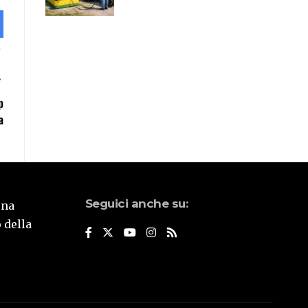
p
a
Seguici anche su:
una
 della