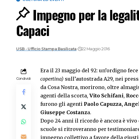
Impegno per la legalit
Capaci
USB - Ufficio Stampa Basilicata
22 Maggio 2016
Era il 23 maggio del 92: un’ordigno fece 
copertina)
sull’autostrada A29, nei press
Condividi
da Cosa Nostra, morirono, oltre almagi
agenti della scorta,
Vito Schifani
,
Rocc
furono gli agenti
Paolo Capuzza,
Angel
Giuseppe Costanz
a.
Dopo 24 anni il ricordo è ancora è vivo
scuole si ritroveranno per testimoniare
impegno collettivo a favore della giustiz