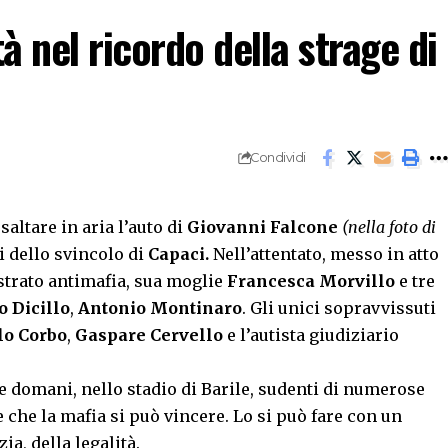
à nel ricordo della strage di
Condividi
saltare in aria l’auto di
Giovanni Falcone
(nella foto di
i dello svincolo di
Capaci.
Nell’attentato, messo in atto
strato antimafia, sua moglie
Francesca Morvillo
e tre
o Dicillo
,
Antonio
Montinaro
. Gli unici sopravvissuti
o Corbo
,
Gaspare Cervello
e l’autista giudiziario
 e domani, nello stadio di Barile, sudenti di numerose
 che la mafia si può vincere. Lo si può fare con un
ia, della legalità.