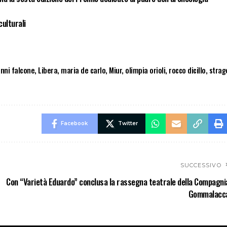
culturali
nni falcone
,
Libera
,
maria de carlo
,
Miur
,
olimpia orioli
,
rocco dicillo
,
strag
Facebook
Twitter
SUCCESSIVO
Con “Varietà Eduardo” conclusa la rassegna teatrale della Compagni
Gommalacc