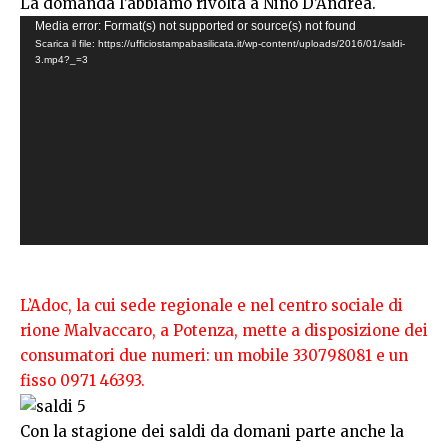
La domanda l’abbiamo rivolta a Nino D’Andrea.
Video
Media error: Format(s) not supported or source(s) not found
Scarica il file: https://ufficiostampabasilicata.it/wp-content/uploads/2016/01/saldi-
Player
3.mp4?_=3
L’Adoc, la cui sede regionale e nel centro sociale di
rione Malvaccaro, a Potenza, mette a disposizione dei
consumatori due numeri: un mobile 330798081 e un
fisso 0971 46393.
Con la stagione dei saldi da domani parte anche la