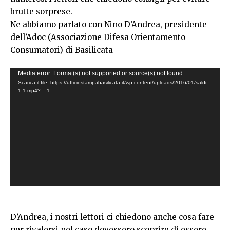
brutte sorprese.
Ne abbiamo parlato con Nino D’Andrea, presidente
dell’Adoc (Associazione Difesa Orientamento
Consumatori) di Basilicata
Video
Media error: Format(s) not supported or source(s) not found
Scarica il file: https://ufficiostampabasilicata.it/wp-content/uploads/2016/01/saldi-
Player
1-1.mp4?_=1
D’Andrea, i nostri lettori ci chiedono anche cosa fare
per rivalersi nel caso dovessero scoprire di essere