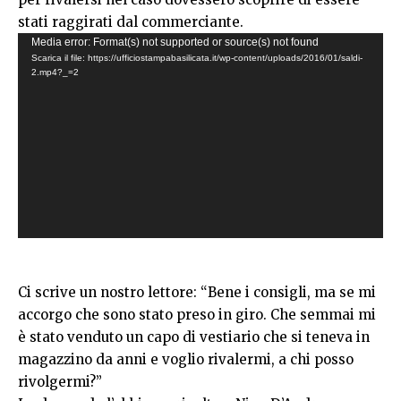
stati raggirati dal commerciante.
Video
Media error: Format(s) not supported or source(s) not found
Scarica il file: https://ufficiostampabasilicata.it/wp-content/uploads/2016/01/saldi-
Player
2.mp4?_=2
Ci scrive un nostro lettore: “Bene i consigli, ma se mi
accorgo che sono stato preso in giro. Che semmai mi
è stato venduto un capo di vestiario che si teneva in
magazzino da anni e voglio rivalermi, a chi posso
rivolgermi?”