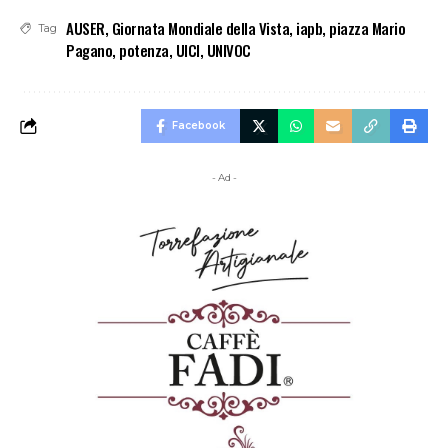
AUSER
,
Giornata Mondiale della Vista
,
iapb
,
piazza Mario
Tag
Pagano
,
potenza
,
UICI
,
UNIVOC
Facebook
- Ad -