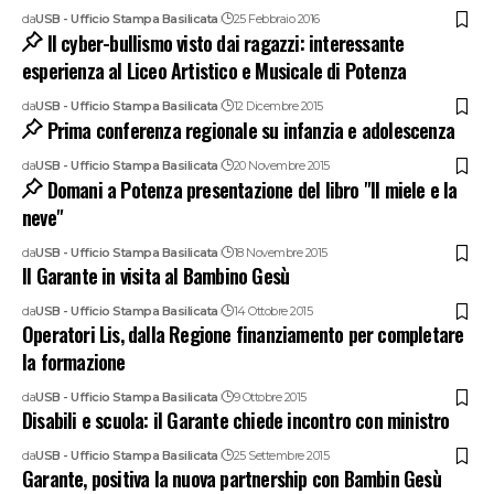
da
USB - Ufficio Stampa Basilicata
25 Febbraio 2016
Il cyber-bullismo visto dai ragazzi: interessante
esperienza al Liceo Artistico e Musicale di Potenza
da
USB - Ufficio Stampa Basilicata
12 Dicembre 2015
Prima conferenza regionale su infanzia e adolescenza
da
USB - Ufficio Stampa Basilicata
20 Novembre 2015
Domani a Potenza presentazione del libro "Il miele e la
neve"
da
USB - Ufficio Stampa Basilicata
18 Novembre 2015
Il Garante in visita al Bambino Gesù
da
USB - Ufficio Stampa Basilicata
14 Ottobre 2015
Operatori Lis, dalla Regione finanziamento per completare
la formazione
da
USB - Ufficio Stampa Basilicata
9 Ottobre 2015
Disabili e scuola: il Garante chiede incontro con ministro
da
USB - Ufficio Stampa Basilicata
25 Settembre 2015
Garante, positiva la nuova partnership con Bambin Gesù