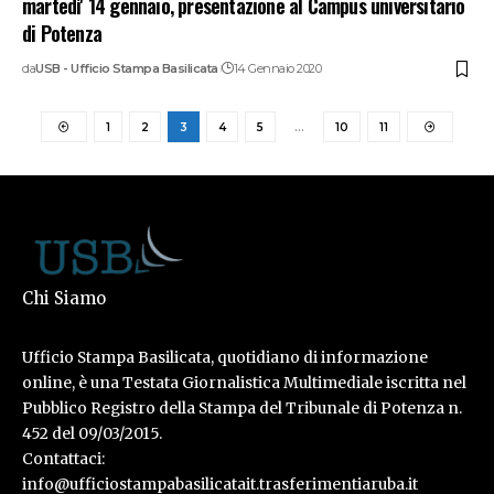
martedì' 14 gennaio, presentazione al Campus universitario
di Potenza
da
USB - Ufficio Stampa Basilicata
14 Gennaio 2020
1
2
3
4
5
…
10
11
Chi Siamo
Ufficio Stampa Basilicata, quotidiano di informazione
online, è una Testata Giornalistica Multimediale iscritta nel
Pubblico Registro della Stampa del Tribunale di Potenza n.
452 del 09/03/2015.
Contattaci:
info@ufficiostampabasilicatait.trasferimentiaruba.it