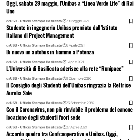
Oggi, sabato 29 maggio, l’Unibas a “Linea Verde Life” di Rai
Uno
da
USB - Ufficio Stampa Basilicata
29 Maggio 2021
Studente in ingegneria Unibas premiato dall’Istituto
Italiano di Project Management
da
USB - Ufficio Stampa Basilicata
8 Aprile 2021
Di nuovo un autobus in fiamme a Potenza
da
USB - Ufficio Stampa Basilicata
1 Aprile 2021
L’Università di Basilicata aderisce alla rete “Runipace”
da
USB - Ufficio Stampa Basilicata
9 Dicembre 2020
Il Consiglio degli Studenti dell’Unibas ringrazia la Rettrice
Aurelia Sole
da
USB - Ufficio Stampa Basilicata
23 Settembre 2020
Con il Coronavirus, non più rinviabile il problema del canone
locazione degli studenti fuori sede
da
USB - Ufficio Stampa Basilicata
27 Aprile 2020
Accordo quadro tra Confcooperative e Unibas. Oggi,