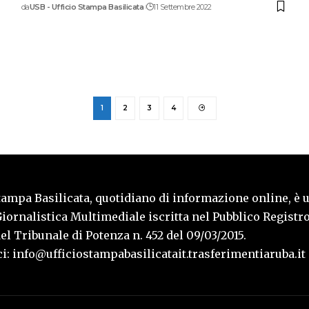
da
USB - Ufficio Stampa Basilicata
11 Settembre 2022
1
2
3
4
tampa Basilicata, quotidiano di informazione online, è 
iornalistica Multimediale iscritta nel Pubblico Registro
l Tribunale di Potenza n. 452 del 09/03/2015.
i: info@ufficiostampabasilicatait.trasferimentiaruba.it