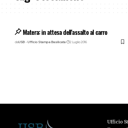
Matera: in attesa dell'assalto al carro
da
USB - Ufficio Stampa Basilicata
2 Luglio 2016
Ufficio S