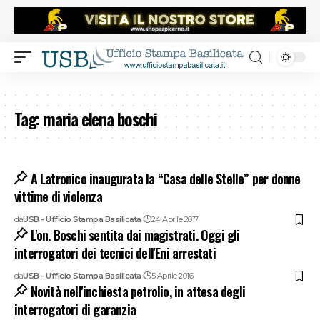
Tag:
maria elena boschi
A Latronico inaugurata la “Casa delle Stelle” per donne
vittime di violenza
da
USB - Ufficio Stampa Basilicata
24 Aprile 2017
L'on. Boschi sentita dai magistrati. Oggi gli
interrogatori dei tecnici dell'Eni arrestati
da
USB - Ufficio Stampa Basilicata
5 Aprile 2016
Novità nell'inchiesta petrolio, in attesa degli
interrogatori di garanzia