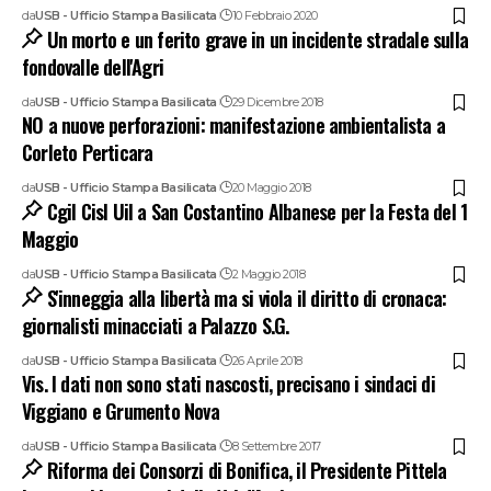
da
USB - Ufficio Stampa Basilicata
10 Febbraio 2020
Un morto e un ferito grave in un incidente stradale sulla
fondovalle dell'Agri
da
USB - Ufficio Stampa Basilicata
29 Dicembre 2018
NO a nuove perforazioni: manifestazione ambientalista a
Corleto Perticara
da
USB - Ufficio Stampa Basilicata
20 Maggio 2018
Cgil Cisl Uil a San Costantino Albanese per la Festa del 1
Maggio
da
USB - Ufficio Stampa Basilicata
2 Maggio 2018
S'inneggia alla libertà ma si viola il diritto di cronaca:
giornalisti minacciati a Palazzo S.G.
da
USB - Ufficio Stampa Basilicata
26 Aprile 2018
Vis. I dati non sono stati nascosti, precisano i sindaci di
Viggiano e Grumento Nova
da
USB - Ufficio Stampa Basilicata
8 Settembre 2017
Riforma dei Consorzi di Bonifica, il Presidente Pittela