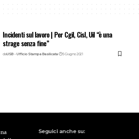
Incidenti sul lavoro | Per Cgil, Cisl, Uil “è una
strage senza fine”
da
USB - Ufficio Stampa Basilicata
5 Giugno 2021
Seguici anche su:
una