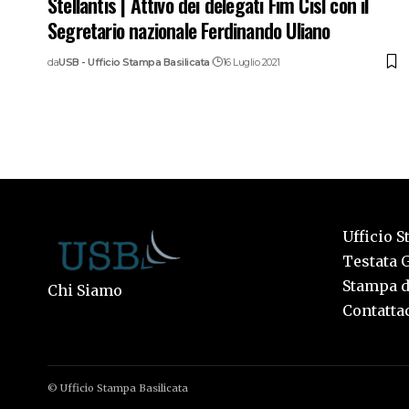
Stellantis | Attivo dei delegati Fim Cisl con il
Segretario nazionale Ferdinando Uliano
da
USB - Ufficio Stampa Basilicata
16 Luglio 2021
Ufficio S
Testata G
Stampa de
Chi Siamo
Contattac
© Ufficio Stampa Basilicata