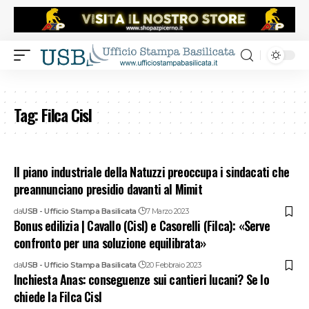
Tag:
Filca Cisl
Il piano industriale della Natuzzi preoccupa i sindacati che
preannunciano presidio davanti al Mimit
da
USB - Ufficio Stampa Basilicata
7 Marzo 2023
Bonus edilizia | Cavallo (Cisl) e Casorelli (Filca): «Serve
confronto per una soluzione equilibrata»
da
USB - Ufficio Stampa Basilicata
20 Febbraio 2023
Inchiesta Anas: conseguenze sui cantieri lucani? Se lo
chiede la Filca Cisl