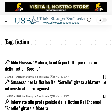
Tag:
fiction
Aldo Grasso: "Matera, la città perfetta per i misteri
della fiction Sorelle"
da
USB - Ufficio Stampa Basilicata
18 Marzo 2017
Successo per la fiction Rai "Sorelle" girata a Matera. Le
interviste alle protagoniste
da
USB - Ufficio Stampa Basilicata
12 Marzo 2017
Interviste alle protagoniste della fiction Rai Endemol
"Sorelle" girata a Matera