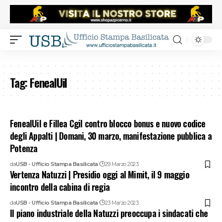
Tag:
FenealUil
FenealUil e Fillea Cgil contro blocco bonus e nuovo codice
degli Appalti | Domani, 30 marzo, manifestazione pubblica a
Potenza
da
USB - Ufficio Stampa Basilicata
29 Marzo 2023
Vertenza Natuzzi | Presidio oggi al Mimit, il 9 maggio
incontro della cabina di regia
da
USB - Ufficio Stampa Basilicata
23 Marzo 2023
Il piano industriale della Natuzzi preoccupa i sindacati che