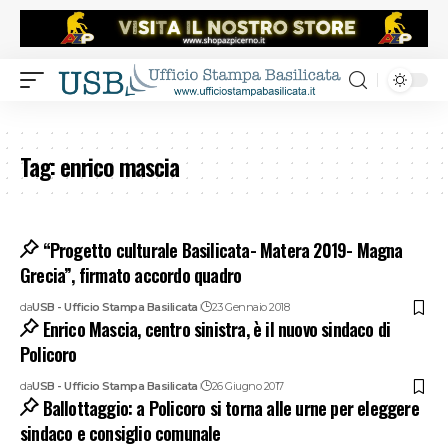
Tag:
enrico mascia
“Progetto culturale Basilicata- Matera 2019- Magna
Grecia”, firmato accordo quadro
da
USB - Ufficio Stampa Basilicata
23 Gennaio 2018
Enrico Mascia, centro sinistra, è il nuovo sindaco di
Policoro
da
USB - Ufficio Stampa Basilicata
26 Giugno 2017
Ballottaggio: a Policoro si torna alle urne per eleggere
sindaco e consiglio comunale