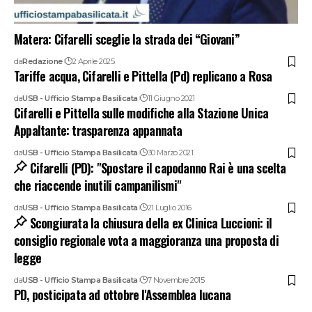
Matera: Cifarelli sceglie la strada dei “Giovani”
da
Redazione
2 Aprile 2025
Tariffe acqua, Cifarelli e Pittella (Pd) replicano a Rosa
da
USB - Ufficio Stampa Basilicata
11 Giugno 2021
Cifarelli e Pittella sulle modifiche alla Stazione Unica
Appaltante: trasparenza appannata
da
USB - Ufficio Stampa Basilicata
30 Marzo 2021
Cifarelli (PD): "Spostare il capodanno Rai è una scelta
che riaccende inutili campanilismi"
da
USB - Ufficio Stampa Basilicata
21 Luglio 2016
Scongiurata la chiusura della ex Clinica Luccioni: il
consiglio regionale vota a maggioranza una proposta di
legge
da
USB - Ufficio Stampa Basilicata
7 Novembre 2015
PD, posticipata ad ottobre l'Assemblea lucana