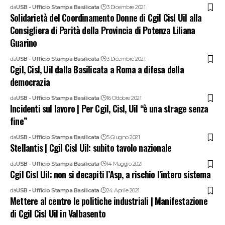
da
USB - Ufficio Stampa Basilicata
3 Dicembre 2021
Solidarietà del Coordinamento Donne di Cgil Cisl Uil alla
Consigliera di Parità della Provincia di Potenza Liliana
Guarino
da
USB - Ufficio Stampa Basilicata
3 Dicembre 2021
Cgil, Cisl, Uil dalla Basilicata a Roma a difesa della
democrazia
da
USB - Ufficio Stampa Basilicata
16 Ottobre 2021
Incidenti sul lavoro | Per Cgil, Cisl, Uil “è una strage senza
fine”
da
USB - Ufficio Stampa Basilicata
5 Giugno 2021
Stellantis | Cgil Cisl Uil: subito tavolo nazionale
da
USB - Ufficio Stampa Basilicata
14 Maggio 2021
Cgil Cisl Uil: non si decapiti l’Asp, a rischio l’intero sistema
da
USB - Ufficio Stampa Basilicata
24 Aprile 2021
Mettere al centro le politiche industriali | Manifestazione
di Cgil Cisl Uil in Valbasento