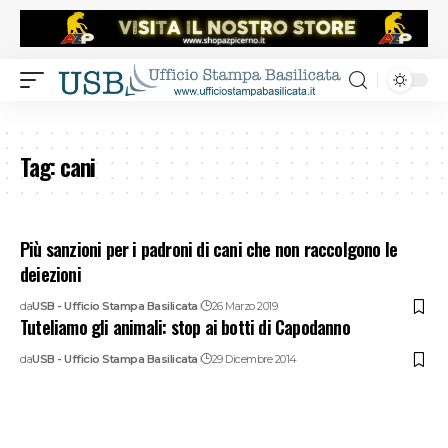
Tag:
cani
Più sanzioni per i padroni di cani che non raccolgono le
deiezioni
da
USB - Ufficio Stampa Basilicata
26 Marzo 2019
Tuteliamo gli animali: stop ai botti di Capodanno
da
USB - Ufficio Stampa Basilicata
29 Dicembre 2014