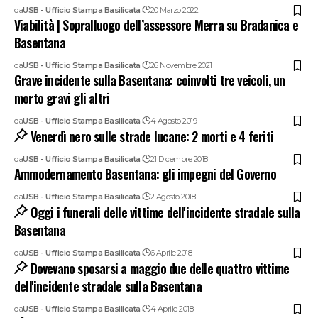
da
USB - Ufficio Stampa Basilicata
20 Marzo 2022
Viabilità | Sopralluogo dell’assessore Merra su Bradanica e
Basentana
da
USB - Ufficio Stampa Basilicata
26 Novembre 2021
Grave incidente sulla Basentana: coinvolti tre veicoli, un
morto gravi gli altri
da
USB - Ufficio Stampa Basilicata
4 Agosto 2019
Venerdì nero sulle strade lucane: 2 morti e 4 feriti
da
USB - Ufficio Stampa Basilicata
21 Dicembre 2018
Ammodernamento Basentana: gli impegni del Governo
da
USB - Ufficio Stampa Basilicata
2 Agosto 2018
Oggi i funerali delle vittime dell'incidente stradale sulla
Basentana
da
USB - Ufficio Stampa Basilicata
6 Aprile 2018
Dovevano sposarsi a maggio due delle quattro vittime
dell'incidente stradale sulla Basentana
da
USB - Ufficio Stampa Basilicata
4 Aprile 2018