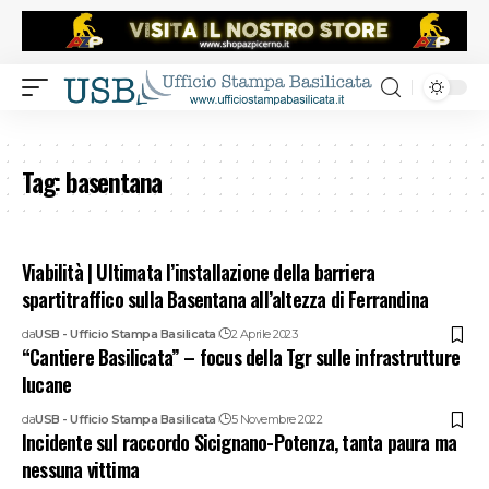
Tag:
basentana
Viabilità | Ultimata l’installazione della barriera
spartitraffico sulla Basentana all’altezza di Ferrandina
da
USB - Ufficio Stampa Basilicata
2 Aprile 2023
“Cantiere Basilicata” – focus della Tgr sulle infrastrutture
lucane
da
USB - Ufficio Stampa Basilicata
5 Novembre 2022
Incidente sul raccordo Sicignano-Potenza, tanta paura ma
nessuna vittima