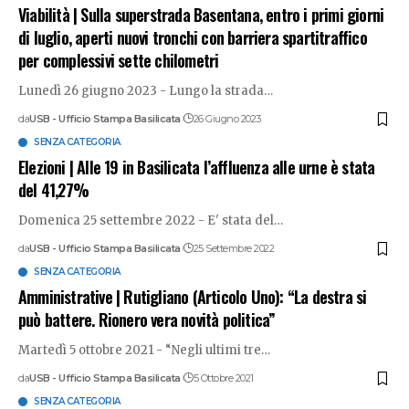
Viabilità | Sulla superstrada Basentana, entro i primi giorni
di luglio, aperti nuovi tronchi con barriera spartitraffico
per complessivi sette chilometri
Lunedì 26 giugno 2023 - Lungo la strada
…
da
USB - Ufficio Stampa Basilicata
26 Giugno 2023
SENZA CATEGORIA
Elezioni | Alle 19 in Basilicata l’affluenza alle urne è stata
del 41,27%
Domenica 25 settembre 2022 - E' stata del
…
da
USB - Ufficio Stampa Basilicata
25 Settembre 2022
SENZA CATEGORIA
Amministrative | Rutigliano (Articolo Uno): “La destra si
può battere. Rionero vera novità politica”
Martedì 5 ottobre 2021 - “Negli ultimi tre
…
da
USB - Ufficio Stampa Basilicata
5 Ottobre 2021
SENZA CATEGORIA