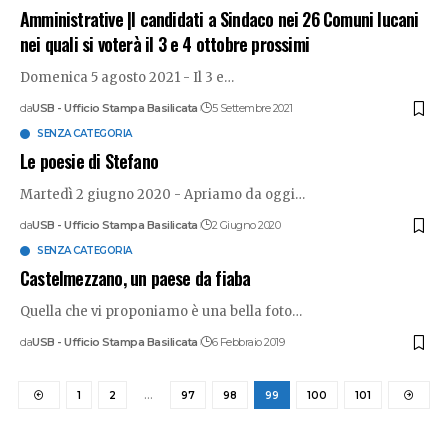
Amministrative |I candidati a Sindaco nei 26 Comuni lucani
nei quali si voterà il 3 e 4 ottobre prossimi
Domenica 5 agosto 2021 - Il 3 e
…
da
USB - Ufficio Stampa Basilicata
5 Settembre 2021
SENZA CATEGORIA
Le poesie di Stefano
Martedì 2 giugno 2020 - Apriamo da oggi
…
da
USB - Ufficio Stampa Basilicata
2 Giugno 2020
SENZA CATEGORIA
Castelmezzano, un paese da fiaba
Quella che vi proponiamo è una bella foto
…
da
USB - Ufficio Stampa Basilicata
6 Febbraio 2019
1
2
…
97
98
99
100
101