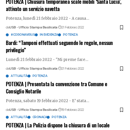
POTENZA | Chiusura temporanea scale mobili ‘Santa Lucia’,
attivato un servizio navetta
Potenza, lunedì 21 febbraio 2022 - A causa
…
da
USB - Ufficio Stampa Basilicata
21 Febbraio 2022
#CORONAVIRUS
IN EVIDENZA
POTENZA
Bardi: “Tamponi effettuati seguendo le regole, nessun
privilegio”
Lunedì 21 febbraio 2022 - "Mi preme fare
…
da
USB - Ufficio Stampa Basilicata
21 Febbraio 2022
ATTUALITÀ
POTENZA
POTENZA | Presentata la convenzione tra Comune e
Consiglio Notarile
Potenza, sabato 19 febbraio 2022 - E’ stata
…
da
USB - Ufficio Stampa Basilicata
19 Febbraio 2022
ATTUALITÀ
CRONACA
POTENZA
POTENZA | La Polizia dispone la chiusura di un locale