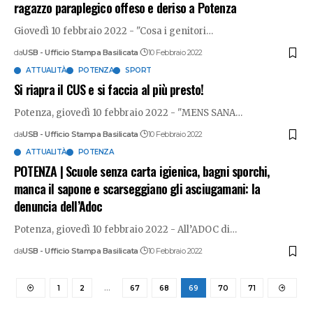
ragazzo paraplegico offeso e deriso a Potenza
Giovedì 10 febbraio 2022 - "Cosa i genitori
…
da
USB - Ufficio Stampa Basilicata
10 Febbraio 2022
ATTUALITÀ
POTENZA
SPORT
Si riapra il CUS e si faccia al più presto!
Potenza, giovedì 10 febbraio 2022 - "MENS SANA
…
da
USB - Ufficio Stampa Basilicata
10 Febbraio 2022
ATTUALITÀ
POTENZA
POTENZA | Scuole senza carta igienica, bagni sporchi,
manca il sapone e scarseggiano gli asciugamani: la
denuncia dell’Adoc
Potenza, giovedì 10 febbraio 2022 - All’ADOC di
…
da
USB - Ufficio Stampa Basilicata
10 Febbraio 2022
1
2
…
67
68
69
70
71