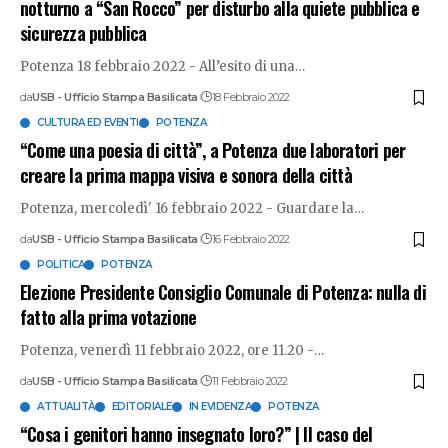
notturno a “San Rocco” per disturbo alla quiete pubblica e
sicurezza pubblica
Potenza 18 febbraio 2022 - All’esito di una
…
da
USB - Ufficio Stampa Basilicata
18 Febbraio 2022
CULTURA ED EVENTI
POTENZA
“Come una poesia di città”, a Potenza due laboratori per
creare la prima mappa visiva e sonora della città
Potenza, mercoledì' 16 febbraio 2022 - Guardare la
…
da
USB - Ufficio Stampa Basilicata
16 Febbraio 2022
POLITICA
POTENZA
Elezione Presidente Consiglio Comunale di Potenza: nulla di
fatto alla prima votazione
Potenza, venerdì 11 febbraio 2022, ore 11.20 -
…
da
USB - Ufficio Stampa Basilicata
11 Febbraio 2022
ATTUALITÀ
EDITORIALE
IN EVIDENZA
POTENZA
“Cosa i genitori hanno insegnato loro?” | Il caso del