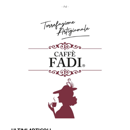
- Ad -