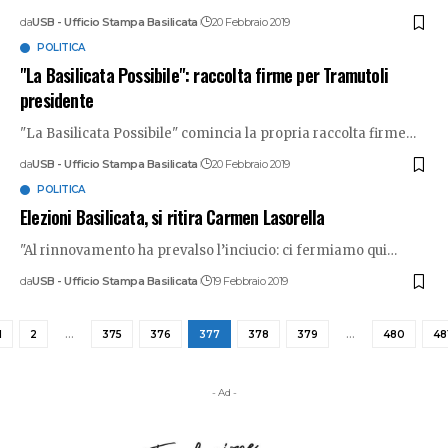
da
USB - Ufficio Stampa Basilicata
20 Febbraio 2019
POLITICA
"La Basilicata Possibile": raccolta firme per Tramutoli
presidente
"La Basilicata Possibile" comincia la propria raccolta firme
…
da
USB - Ufficio Stampa Basilicata
20 Febbraio 2019
POLITICA
Elezioni Basilicata, si ritira Carmen Lasorella
"Al rinnovamento ha prevalso l’inciucio: ci fermiamo qui
…
da
USB - Ufficio Stampa Basilicata
19 Febbraio 2019
1
2
…
375
376
377
378
379
…
480
48
- Ad -