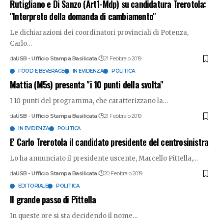
Rutigliano e Di Sanzo (Art1-Mdp) su candidatura Trerotola:
"Interprete della domanda di cambiamento"
Le dichiarazioni dei coordinatori provinciali di Potenza,
Carlo
…
da
USB - Ufficio Stampa Basilicata
21 Febbraio 2019
FOOD E BEVERAGE
IN EVIDENZA
POLITICA
Mattia (M5s) presenta "i 10 punti della svolta"
I 10 punti del programma, che caratterizzano la
…
da
USB - Ufficio Stampa Basilicata
21 Febbraio 2019
IN EVIDENZA
POLITICA
E' Carlo Trerotola il candidato presidente del centrosinistra
Lo ha annunciato il presidente uscente, Marcello Pittella,
…
da
USB - Ufficio Stampa Basilicata
20 Febbraio 2019
EDITORIALE
POLITICA
Il grande passo di Pittella
In queste ore si sta decidendo il nome
…