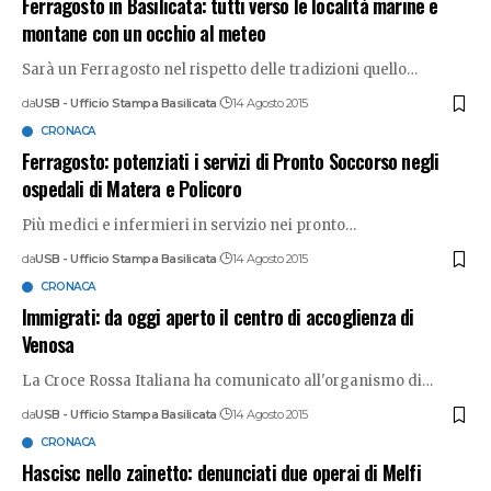
Ferragosto in Basilicata: tutti verso le località marine e
montane con un occhio al meteo
Sarà un Ferragosto nel rispetto delle tradizioni quello
…
da
USB - Ufficio Stampa Basilicata
14 Agosto 2015
CRONACA
Ferragosto: potenziati i servizi di Pronto Soccorso negli
ospedali di Matera e Policoro
Più medici e infermieri in servizio nei pronto
…
da
USB - Ufficio Stampa Basilicata
14 Agosto 2015
CRONACA
Immigrati: da oggi aperto il centro di accoglienza di
Venosa
La Croce Rossa Italiana ha comunicato all'organismo di
…
da
USB - Ufficio Stampa Basilicata
14 Agosto 2015
CRONACA
Hascisc nello zainetto: denunciati due operai di Melfi