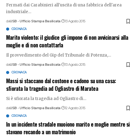
Fermati dai Carabinieri all'uscita di una fabbrica dell'area
industriale
…
da
USB - Ufficio Stampa Basilicata
13 Agosto 2015
CRONACA
Marito violento: il giudice gli impone di non avvicinarsi alla
moglie e di non contattarla
Il provvedimento del Gip del Tribunale di Potenza,
…
da
USB - Ufficio Stampa Basilicata
13 Agosto 2015
CRONACA
Massi si staccano dal costone e cadono su una casa:
sfiorata la tragedia ad Ogliastro di Maratea
Si è sfiorata la tragedia ad Ogliastro di
…
da
USB - Ufficio Stampa Basilicata
12 Agosto 2015
CRONACA
In un incidente stradale muoiono marito e moglie mentre si
stavano recando a un matrimonio