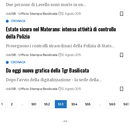
Due persone di Lavello sono morte in un
…
da
USB - Ufficio Stampa Basilicata
12 Agosto 2015
CRONACA
Estate sicura nel Materano: intensa attività di controllo
della Polizia
Proseguono i controlli straordinari della Polizia di Stato
…
da
USB - Ufficio Stampa Basilicata
12 Agosto 2015
CRONACA
Da oggi nuova grafica della Tgr Basilicata
Dopo l'avvio della digitalizzazione - la sede della
…
da
USB - Ufficio Stampa Basilicata
12 Agosto 2015
1
2
…
551
552
553
554
555
…
560
561
- Ad -