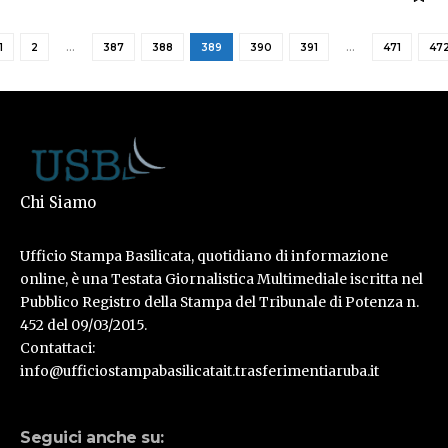
1
2
…
387
388
389
390
391
…
471
47
Chi Siamo
Ufficio Stampa Basilicata, quotidiano di informazione
online, è una Testata Giornalistica Multimediale iscritta nel
Pubblico Registro della Stampa del Tribunale di Potenza n.
452 del 09/03/2015.
Contattaci:
info@ufficiostampabasilicatait.trasferimentiaruba.it
Seguici anche su: