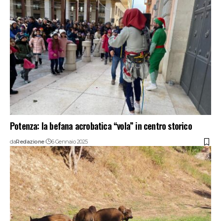
Potenza: la befana acrobatica “vola” in centro storico
da
Redazione
6 Gennaio 2025