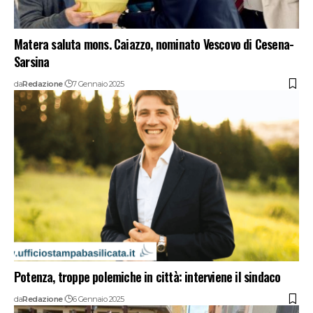
Matera saluta mons. Caiazzo, nominato Vescovo di Cesena-
Sarsina
da
Redazione
7 Gennaio 2025
Potenza, troppe polemiche in città: interviene il sindaco
da
Redazione
6 Gennaio 2025