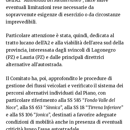
dell’A2 “
Autostrada del Mediterraneo
”, fatte salve
eventuali limitazioni rese necessarie da
sopravvenute esigenze di esercizio o da circostanze
imprevedibili.
Particolare attenzione è stata, quindi, dedicata al
tratto lucano dell’A2 e alla viabilità dell’area sud della
provincia, interessata dagli svincoli di Lagonegro
(PZ) e Lauria (PZ) e dalle principali direttrici
alternative all’autostrada.
Il Comitato ha, poi, approfondito le procedure di
gestione dei flussi veicolari e verificato il sistema dei
percorsi alternativi individuati dal Piano, con
particolare riferimento alla SS 585 “
Fondo Valle del
Noce
”, alla SS 653 “
Sinnica
”, alla SS 18 “
Tirrena Inferiore
”
e alla SS 106 “
Jonica
”, destinati a favorire adeguate
condizioni di mobilità anche in presenza di eventuali
criticità lungo l’asse autostradale.