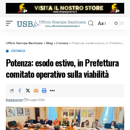
Aa
Ufficio Stampa Basilicata
>
Blog
>
Cronaca
>
Potenza: esodo estivo, in Prefettura comitato operativo sulla viabilità
CRONACA
Potenza: esodo estivo, in Prefettura
comitato operativo sulla viabilità
Redazione
9 Luglio 2026