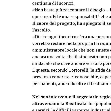
centinaia di incontri.
«Non basta più raccontare il disagio – 
speranza. Ed è una responsabilità che 
Il cuore del progetto, ha spiegato il s
l’ascolto
.
«Dietro ogni incontro c’era una person
vorrebbe restare nella propria terra, u
amministratore locale che non smette 
ancora una volta che il sindacato non p
sindacato che deve andare verso le pe
È questa, secondo Tortorelli, la sfida d
presenza concreta, riconoscibile, capace 
permanenti, andando oltre il tradizion
Nel suo intervento il segretario reg
attraversano la Basilicata
: lo spopola
e servizi, le difficili vertenze industria