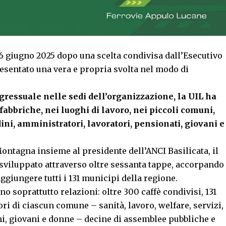
 26 giugno 2025 dopo una scelta condivisa dall’Esecutivo
resentato una vera e propria svolta nel modo di
gressuale nelle sedi dell’organizzazione, la UIL ha
fabbriche, nei luoghi di lavoro, nei piccoli comuni,
ini, amministratori, lavoratori, pensionati, giovani e
ntagna insieme al presidente dell’ANCI Basilicata, il
è sviluppato attraverso oltre sessanta tappe, accorpando
ggiungere tutti i 131 municipi della regione.
o soprattutto relazioni: oltre 300 caffè condivisi, 131
ori di ciascun comune – sanità, lavoro, welfare, servizi,
ani, giovani e donne – decine di assemblee pubbliche e