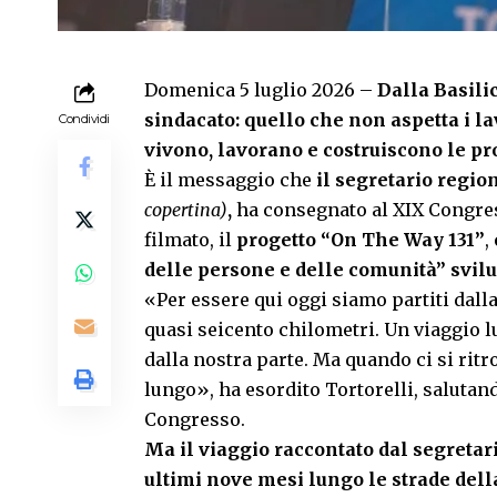
Domenica 5 luglio 2026 –
Dalla Basili
sindacato: quello che non aspetta i la
Condividi
vivono, lavorano e costruiscono le pr
È il messaggio che
il segretario regio
copertina)
,
ha consegnato al XIX Congres
filmato, il
progetto “On The Way 131”
,
delle persone e delle comunità” svilu
«Per essere qui oggi siamo partiti dall
quasi seicento chilometri. Un viaggio l
dalla nostra parte. Ma quando ci si ri
lungo», ha esordito Tortorelli, saluta
Congresso.
Ma il viaggio raccontato dal segretar
ultimi nove mesi lungo le strade della