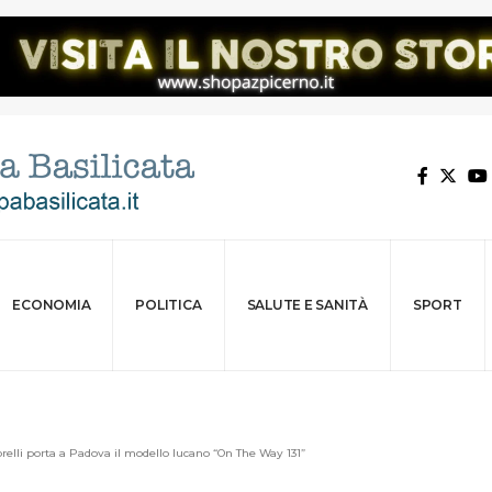
ECONOMIA
POLITICA
SALUTE E SANITÀ
SPORT
relli porta a Padova il modello lucano “On The Way 131”