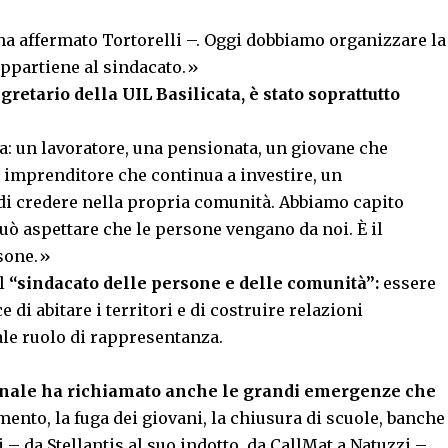
ha affermato Tortorelli –. Oggi dobbiamo organizzare la
appartiene al sindacato.»
egretario della UIL Basilicata, è stato soprattutto
a: un lavoratore, una pensionata, un giovane che
n imprenditore che continua a investire, un
di credere nella propria comunità. Abbiamo capito
uò aspettare che le persone vengano da noi. È il
rsone.»
el
“sindacato delle persone e delle comunità”:
essere
di abitare i territori e di costruire relazioni
ale ruolo di rappresentanza.
ionale ha richiamato anche le grandi emergenze che
mento, la fuga dei giovani, la chiusura di scuole, banche
li – da Stellantis al suo indotto, da CallMat a Natuzzi –