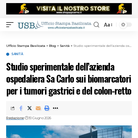
Aa
Ufficio Stampa Basilicata
>
Blog
>
Sanità
>
Studio sperimentale dell’azienda ospedaliera Sa Carlo sui biomarcatori per i tumori gastrici e del colon-retto
SANITÀ
Studio sperimentale dell’azienda
ospedaliera Sa Carlo sui biomarcatori
per i tumori gastrici e del colon-retto
Redazione
30 Giugno 2026