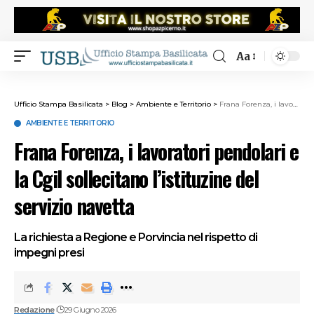
Aa
Ufficio Stampa Basilicata
>
Blog
>
Ambiente e Territorio
>
Frana Forenza, i lavoratori pendolari e la Cgil sollecitano l’istituzine del servizio navetta
AMBIENTE E TERRITORIO
Frana Forenza, i lavoratori pendolari e
la Cgil sollecitano l’istituzine del
servizio navetta
La richiesta a Regione e Porvincia nel rispetto di
impegni presi
Redazione
29 Giugno 2026