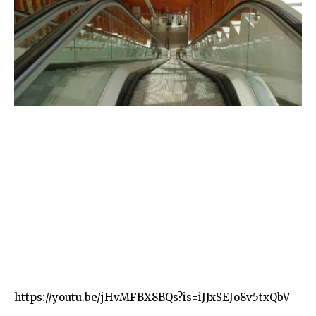
https://youtu.be/jHvMFBX8BQs?is=iJJxSEJo8v5txQbV