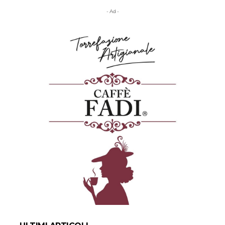
- Ad -